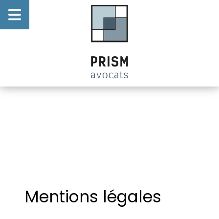
Passer
au
PRISM avocats
contenus
Présentation
du cabinet
Notre
expertise
Notre
équipe
Actualités
Contact et
accès
Mentions légales